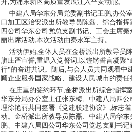
升,为浦东新区高质量发展注入平安动能。
中建八局华东分局党委副书记‌王鹏‌,办公室
口加工区治安派出所教导员‌陈磊‌、综合指挥室
四公司华东公司党总支副书记、工会主席秦永军
丽‌出席活动,本次活动由秦永军‌主持。
活动伊始,全体人员在金桥派出所教导员‌陈
旗庄严宣誓,重温入党誓词,以铿锵誓言凝聚
行”的奋进共识。随后,与会人员共同观看中
顾企业服务国家战略、建设人民城市的责任
在庄重的签约环节,金桥派出所综合指挥室
华东分局办公室主任‌张东梅‌、中建八局四
理‌徐艳丽‌共同签署《党建联建协议》,标志
动。金桥派出所教导员‌陈磊、中建八局华东
鹏、中建八局四公司华东公司党总支副书记秦