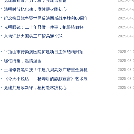
党建联建聚合力，联学共建谱新篇
2025-04-
清明时节忆忠魂，赓续薪火践初心
2025-04-
纪念抗日战争暨世界反法西斯战争胜利80周年
2025-04-
光明眼镜：二十年只做一件事，把眼镜做好
2025-04-
京供汇助力源头工厂贸易通全球
2025-04-
平顶山市传染病医院扩建项目主体结构封顶
2025-04-
螺钿绮趣，温情游园
2025-03-
土壤修复黑科技！中建八局高效广谱重金属稳
2025-03-
《今天不说话——杨烨炘的静默宣言》艺术展
2025-03-
党建共建添新绿，植树造林践初心
2025-03-