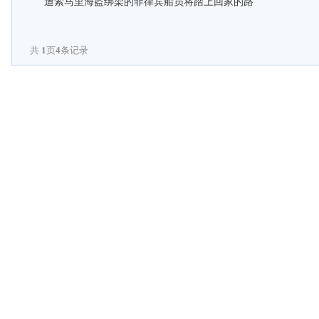
遭索马里海盗绑架的菲律宾船员将踏上回家的路
共
1
页
4
条记录