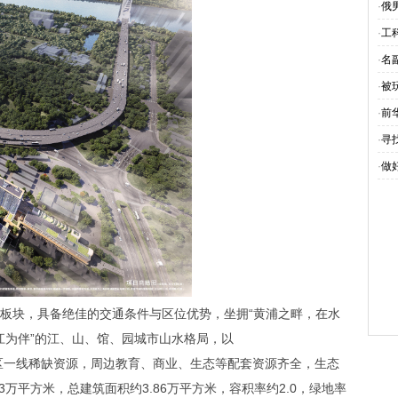
·
俄
·
工
·
名
·
被
·
前
·
寻
·
做
板块，具备绝佳的交通条件与区位优势，坐拥“黄浦之畔，在水
与江为伴”的江、山、馆、园城市山水格局，以
能规划区一线稀缺资源，周边教育、商业、生态等配套资源齐全，生态
万平方米，总建筑面积约3.86万平方米，容积率约2.0，绿地率