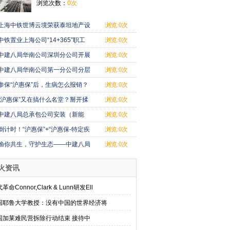
浏览次数：
0次
上海中铁世博云境荣获泰坦地产设
浏览:0次
计金奖
中铁置业上海公司“14+365”职工
浏览:0次
读书计划赋
中建八局华南公司深圳分公司开展
浏览:0次
党风廉政宣
中建八局华南公司第一分公司分层
浏览:0次
施教强震慑
参保“沪惠保”后，生病怎么报销？
浏览:0次
真实理赔
“沪惠保”又在搞什么名堂？掰开揉
浏览:0次
碎跟你讲
中建八局总承包公司安装（新能
浏览:0次
源）分公司开
倒计时！“沪惠保”+“沪惠保-特定疾
浏览:0次
病保
渔你共生，守护生态——中建八局
浏览:0次
总承包公司
火资讯
革命Connor,Clark & Lunn研发Ell
国耶鲁大学教授：没有中国的世界经济将
国加莱难民营拆除行动结束 接待中