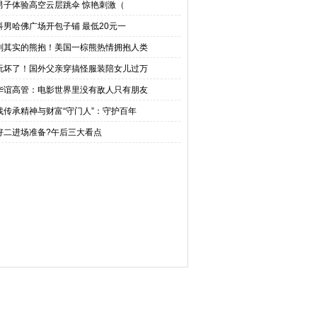
男子体验高空云层跳伞 惊艳刺激（
科男哈佛广场开包子铺 最低20元一
副其实的熊抱！美国一棕熊热情拥抱人类
玩坏了！国外父亲穿搞怪服装陪女儿过万
华谊高管：电影世界里没有敌人只有朋友
找传承精神与财富“守门人”：守护百年
好二进场准备?午后三大看点