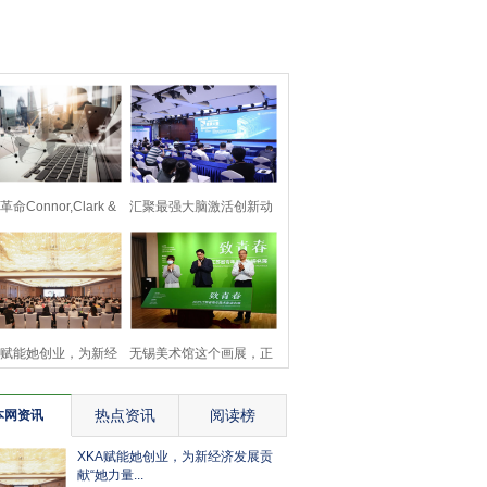
命Connor,Clark &
汇聚最强大脑激活创新动
Lunn研发Ella
能，以赛促转赋能湾
A赋能她创业，为新经
无锡美术馆这个画展，正
济发展贡献“她力量
青春！
热点资讯
阅读榜
本网资讯
XKA赋能她创业，为新经济发展贡
献“她力量...