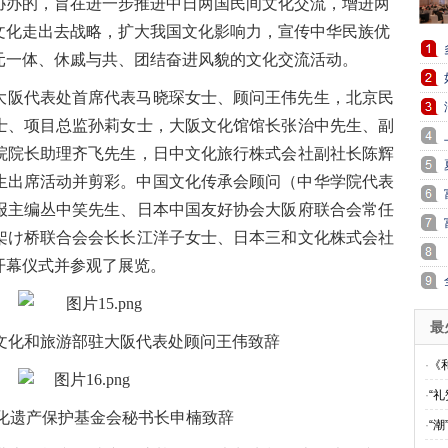
协办的，旨在进一步推进中日两国民间文化交流，增进两
文化走出去战略，扩大我国文化影响力，宣传中华民族优
元一体、休戚与共、团结奋进风貌的文化交流活动
。
大阪代表处首席代表马晓琛女士、顾问王伟先生，北京民
士、项目总监孙莉女士，大阪文化馆馆长张治中先生、副
院院长助理齐飞先生，日中文化旅行株式会社副社长陈辉
先生出席活动并剪彩。中国文化传承会顾问（中华学院代表
报主编丛中笑先生、日本中国友好协会大阪府联合会常任
架け桥联合会会长长江洋子女士、日本三和文化株式会社
开幕仪式并参观了展览。
最
文化和旅游部驻大阪代表处顾问王伟致辞
·
《
·
“
化遗产保护基金会秘书长申楠致辞
·
“潮