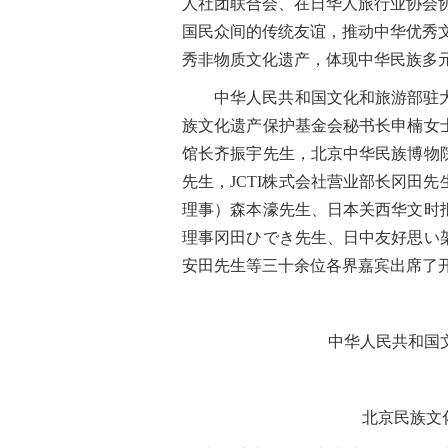
人社团联合会、在日华人旅行业协会
国民众间的传统友谊，推动中华优秀
秀非物质文化遗产，体现中华民族多
中华人民共和国文化和旅游部驻
族文化遗产保护基金会秘书长申楠女
馆长齐振宇先生，北京中华民族博物
先生，
JCTI株式会社营业部长冈田
理事）森本濠先生、日本关西华文时
理事冈田ひでき先生、日中友好思い
安田先生等三十余位各界嘉宾出席了
中华人民共和国
北京民族文