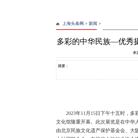
上海头条网
>
新闻
>
多彩的中华民族—优秀
来
摘要：
2023
年
11
月
15
日
下
午
十五
时
，
多
文化馆隆重
开幕。此次
展览是在
中华
由
北京民族文化遗产保护基金会
、大