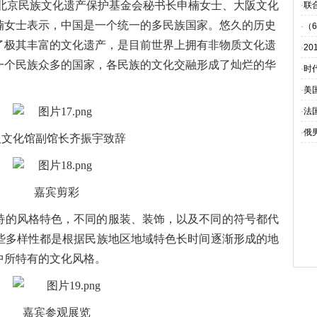
北京民族文化遗产保护基金会秘书长申楠女士、大阪文化
·
联
楠女士表示，中国是一个统一的多民族国家。悠久的历史
·
（
了极其丰富的文化遗产，是目前世界上拥有非物质文化遗
·
2
一个民族众多的国家，各民族的文化交融形成了灿烂的华
·
时代
·
美
·
法
·
俄
阪文化馆副馆长齐振宇致辞
嘉宾剪彩
特的风格特色，不同的服装、装饰，以及不同的符号都代
些多样性都是根据民族地区地域特色长时间逐渐形成的地
中所特有的文化风格。
嘉宾参观展览