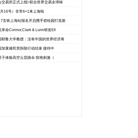
合交易所正式上线!-联合世界交易全球铸
6月16号）非常6+1来上海啦
017玄铁上海站报名开启携手碧桂园打造新
革命Connor,Clark & Lunn研发Ell
国耶鲁大学教授：没有中国的世界经济将
国加莱难民营拆除行动结束 接待中
男子体验高空云层跳伞 惊艳刺激（