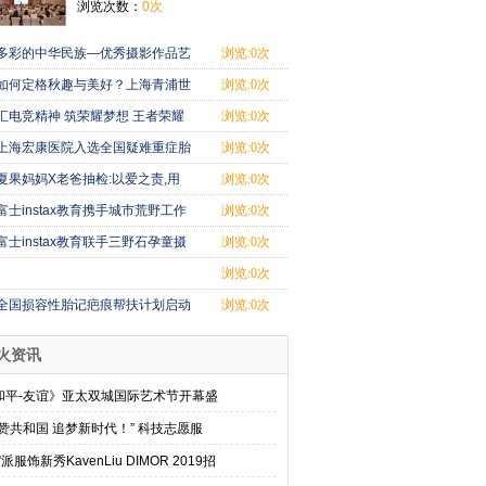
浏览次数：
0次
多彩的中华民族—优秀摄影作品艺
浏览:0次
术展 在日
如何定格秋趣与美好？上海青浦世
浏览:0次
外国际学校
汇电竞精神 筑荣耀梦想 王者荣耀
浏览:0次
百脑汇争霸
上海宏康医院入选全国疑难重症胎
浏览:0次
记疤痕专项
夏果妈妈X老爸抽检:以爱之责,用
浏览:0次
心挑果,有机
富士instax教育携手城市荒野工作
浏览:0次
室，推动生
富士instax教育联手三野石孕童摄
浏览:0次
影，为准妈
浏览:0次
全国损容性胎记疤痕帮扶计划启动
浏览:0次
上海宏康
火资讯
和平-友谊》亚太双城国际艺术节开幕盛
礼赞共和国 追梦新时代！” 科技志愿服
”派服饰新秀KavenLiu DIMOR 2019招